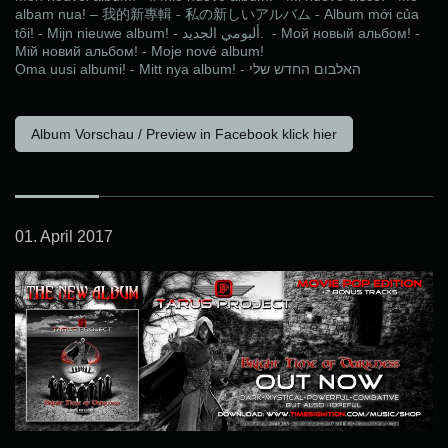
albam nua! –
Album mới của
我的新專
輯
-
私
の
新
しいアルバ
ム
-
tôi! - Mijn nieuwe album! -
الجديد
ألبومي
. - Мой новый альбом! -
Мій новий альбом! - Moje nové album!
Oma uusi albumi! - Mitt nya album! -
שלי
החדש
האלבום
Album Vorschau / Preview in Facebook klick hier
01. April 2017