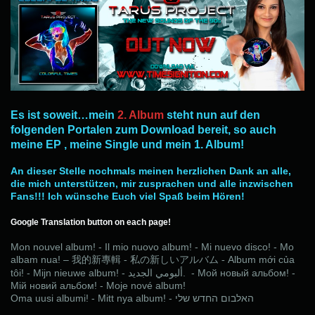
Es ist soweit…mein
2. Album
steht nun auf den
folgenden Portalen zum Download bereit, so auch
meine EP , meine Single und mein 1. Album!
An dieser Stelle nochmals meinen herzlichen Dank an alle,
die mich unterstützen, mir zusprachen und alle inzwischen
Fans!!! Ich wünsche Euch viel Spaß beim Hören!
Google Translation button on each page!
Mon nouvel album! - Il mio nuovo album! - Mi nuevo disco! - Mo
albam nua! –
Album mới của
我的新專
輯
-
私
の
新
しいアルバ
ム
-
tôi! - Mijn nieuwe album! -
الجديد
ألبومي
. - Мой новый альбом! -
Мій новий альбом! - Moje nové album!
Oma uusi albumi! - Mitt nya album! -
שלי
החדש
האלבום