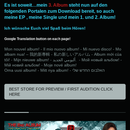
Es ist soweit…mein
3. Album
steht nun auf den
folgenden Portalen zum Download bereit, so auch
meine EP , meine Single und mein 1. und 2. Album!
Ich wünsche Euch viel Spaß beim Hören!
Google Translation button on each page!
Mon nouvel album! - Il mio nuovo album! - Mi nuevo disco! - Mo
albam nua! –
Album mới của
我的新專
輯
-
私
の
新
しいアルバ
ム
-
tôi! - Mijn nieuwe album! -
الجديد
ألبومي
. - Мой новый альбом! -
Мій новий альбом! - Moje nové album!
Oma uusi albumi! - Mitt nya album! -
שלי
החדש
האלבום
BEST STORE FOR PREVIEW / FIRST AUDITION CLICK
HERE