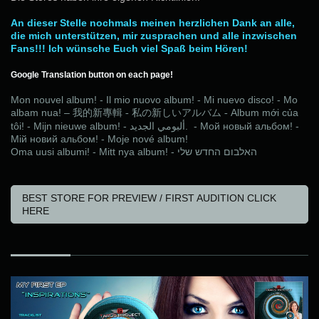
An dieser Stelle nochmals meinen herzlichen Dank an alle,
die mich unterstützen, mir zusprachen und alle inzwischen
Fans!!! Ich wünsche Euch viel Spaß beim Hören!
Google Translation button on each page!
Mon nouvel album! - Il mio nuovo album! - Mi nuevo disco! - Mo
albam nua! –
Album mới của
我的新專
輯
-
私
の
新
しいアルバ
ム
-
tôi! - Mijn nieuwe album! -
الجديد
ألبومي
. - Мой новый альбом! -
Мій новий альбом! - Moje nové album!
Oma uusi albumi! - Mitt nya album! -
שלי
החדש
האלבום
BEST STORE FOR PREVIEW / FIRST AUDITION CLICK
HERE