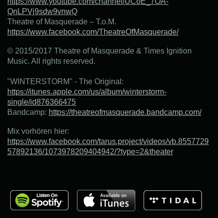
https://www.youtube.com/channel/UCoE_7OA-
QnLPVj9sdw9vnwQ
Theatre of Masquerade – T.o.M.
https://www.facebook.com/TheatreOfMasquerade/
© 2015/2017 Theatre of Masquerade & Times Ignition
Music. All rights reserved.
"WINTERSTORM" - The Original:
https://itunes.apple.com/us/album/winterstorm-
single/id876366475
Bandcamp:
https://theatreofmasquerade.bandcamp.com/
Mix vorhören hier:
https://www.facebook.com/tarus.project/videos/vb.8557729
57892136/1073978209404942/?type=2&theater